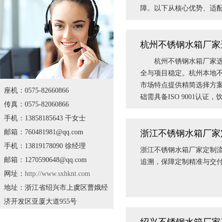
障。以下从核心优势、适
杭州不锈钢水箱厂家
杭州不锈钢水箱厂家选择
全与项目稳定。杭州本地
市场特点提供精简选择方
座机：0575-82660866
础需具备ISO 9001认证，
传真：0575-82060866
手机：13858185643 干女士
邮箱：760481981@qq.com
浙江不锈钢水箱厂家
手机：13819178090 徐经理
浙江不锈钢水箱厂家定制
邮箱：1270590648@qq.com
追溯，保障定制精准与
网址：
http://www.sxhknt.com
地址：浙江省绍兴市上虞区曹娥经
济开发区亚厦大道955号